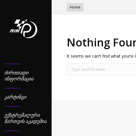
You are here:
Home
Nothing Fou
It seems we can’t find what you’re 
ᲫᲘᲠᲘᲗᲐᲓᲘ
ᲘᲜᲤᲝᲠᲛᲐᲪᲘᲐ
ᲙᲐᲠᲢᲘᲜᲒᲘ
ᲔᲥᲡᲢᲠᲔᲛᲐᲚᲣᲠᲘ
ᲛᲐᲠᲗᲕᲘᲡ ᲐᲙᲐᲓᲔᲛᲘᲐ