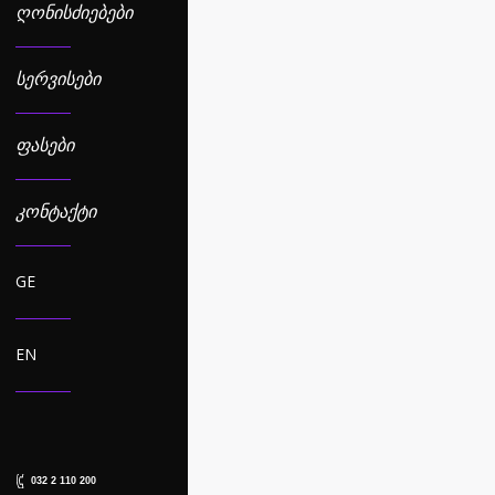
ᲦᲝᲜᲘᲡᲫᲘᲔᲑᲔᲑᲘ
ᲡᲔᲠᲕᲘᲡᲔᲑᲘ
ᲤᲐᲡᲔᲑᲘ
ᲙᲝᲜᲢᲐᲥᲢᲘ
GE
EN
032 2 110 200