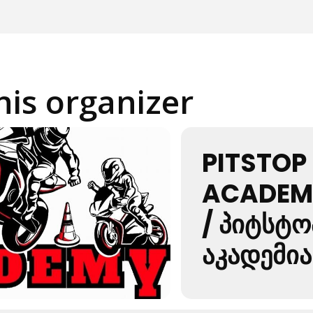
his organizer
PITSTOP
ACADEM
/ ᲞᲘᲢᲡᲢᲝ
ᲐᲙᲐᲓᲔᲛᲘᲐ