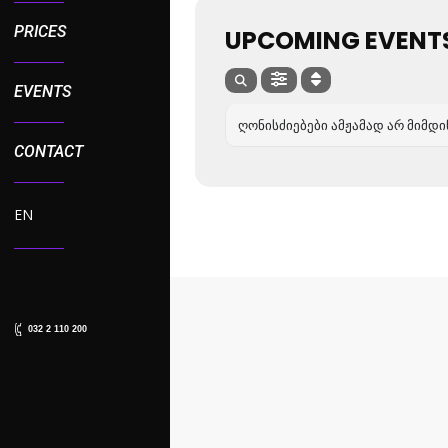
PRICES
UPCOMING EVENT
EVENTS
ᲦᲝᲜᲘᲡᲫᲘᲔᲑᲔᲑᲘ ᲐᲛᲟᲐᲛᲐᲓ ᲐᲠ ᲛᲘᲛᲓ
CONTACT
EN
032 2 110 200