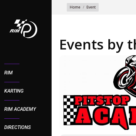
You are here:
Home
Event
Events by t
RIM
KARTING
RIM ACADEMY
DIRECTIONS