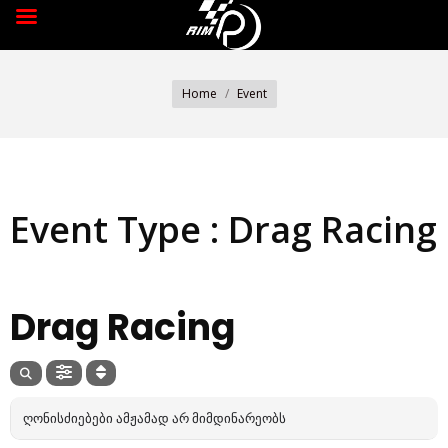
You are here:
Home
Event
Event Type : Drag Racing
EVENT TYPE
Drag Racing
ᲦᲝᲜᲘᲡᲫᲘᲔᲑᲔᲑᲘ ᲐᲛᲟᲐᲛᲐᲓ ᲐᲠ ᲛᲘᲛᲓᲘᲜᲐᲠᲔᲝᲑᲡ