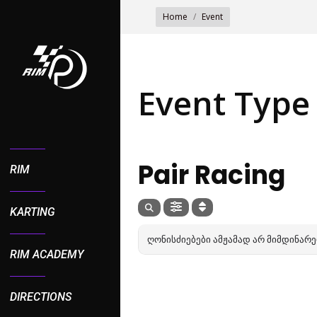
You are here:
Home
Event
Event Type 
EVENT TYPE
Pair Racing
RIM
KARTING
ᲦᲝᲜᲘᲡᲫᲘᲔᲑᲔᲑᲘ ᲐᲛᲟᲐᲛᲐᲓ ᲐᲠ ᲛᲘᲛᲓᲘᲜᲐᲠ
RIM ACADEMY
DIRECTIONS