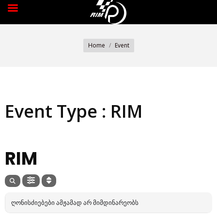
You are here:
Home
Event
Event Type : RIM
EVENT TYPE
RIM
ᲦᲝᲜᲘᲡᲫᲘᲔᲑᲔᲑᲘ ᲐᲛᲟᲐᲛᲐᲓ ᲐᲠ ᲛᲘᲛᲓᲘᲜᲐᲠᲔᲝᲑᲡ