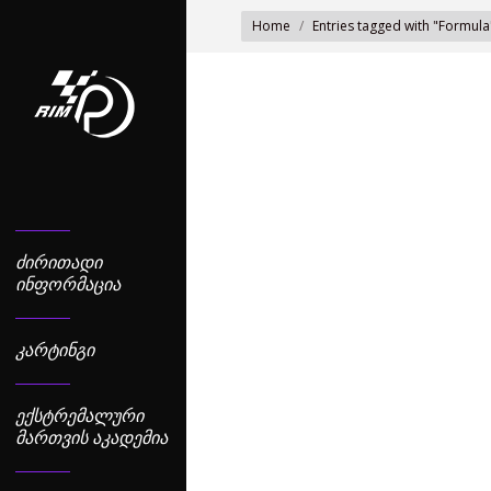
You are here:
Home
Entries tagged with "Formula
ᲫᲘᲠᲘᲗᲐᲓᲘ
ᲘᲜᲤᲝᲠᲛᲐᲪᲘᲐ
ᲙᲐᲠᲢᲘᲜᲒᲘ
ᲔᲥᲡᲢᲠᲔᲛᲐᲚᲣᲠᲘ
ᲛᲐᲠᲗᲕᲘᲡ ᲐᲙᲐᲓᲔᲛᲘᲐ