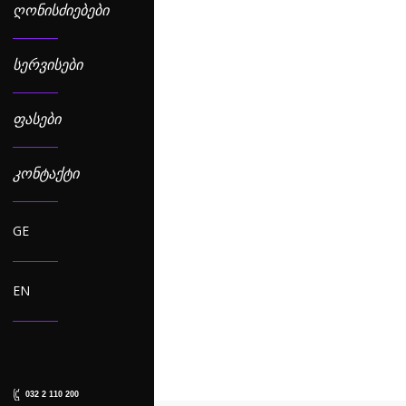
ᲦᲝᲜᲘᲡᲫᲘᲔᲑᲔᲑᲘ
ᲡᲔᲠᲕᲘᲡᲔᲑᲘ
ᲤᲐᲡᲔᲑᲘ
ᲙᲝᲜᲢᲐᲥᲢᲘ
BMW-ებმა, ლეგენდებმ
Events
,
Sport
,
Sport News
,
Uncatego
GE
BMW-ებმა, ლეგენდებმა და ფ
ეტაპის ორი რბოლა გაიმართა.
ფორმულის კლასში საკუთარი გ
EN
საქართველოს ჩემპიონატში ს
032 2 110 200