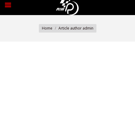
You are here:
Home
Article author admin
ექსტრემალური მართვის აკადემია
Uncategorized @ge
By
admin
10/05/2024