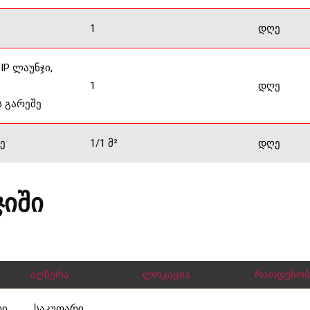
1
დღე
IP ლაუნჯი,
1
დღე
 გარეშე
ე
1/1 მ²
დღე
ჯიში
აღწერა
ლოკაცია
რაოდენობ
რი
საკუთარი