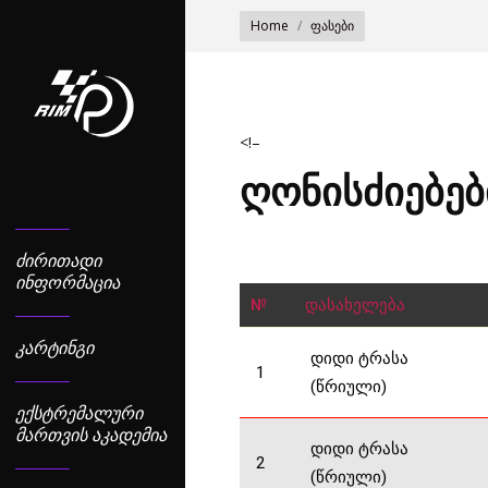
You are here:
Home
ფასები
<!–
ღონისძიებებ
ᲫᲘᲠᲘᲗᲐᲓᲘ
ᲘᲜᲤᲝᲠᲛᲐᲪᲘᲐ
№
დასახელება
ᲙᲐᲠᲢᲘᲜᲒᲘ
დიდი ტრასა
1
(წრიული)
ᲔᲥᲡᲢᲠᲔᲛᲐᲚᲣᲠᲘ
ᲛᲐᲠᲗᲕᲘᲡ ᲐᲙᲐᲓᲔᲛᲘᲐ
დიდი ტრასა
2
(წრიული)