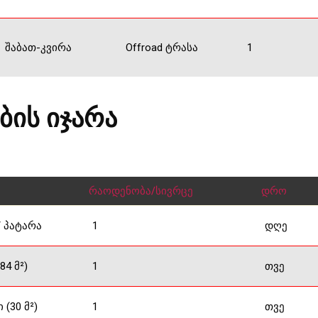
შაბათ-კვირა
Offroad ტრასა
1
ბის იჯარა
რაოდენობა/სივრცე
დრო
/ პატარა
1
დღე
84 მ²)
1
თვე
 (30 მ²)
1
თვე