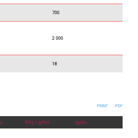
700
2 000
18
PRINT
PDF
ა
წრე / დრო
ფასი