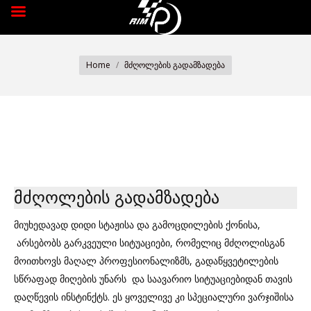
You are here:
Home
მძღოლების გადამზადება
მძღოლების გადამზადება
მიუხედავად დიდი სტაჟისა და გამოცდილების ქონისა,
არსებობს გარკვეული სიტუაციები, რომელიც მძღოლისგან
მოითხოვს მაღალ პროფესიონალიზმს, გადაწყვეტილების
სწრაფად მიღების უნარს და საავარიო სიტუაციებიდან თავის
დაღწევის ინსტინქტს. ეს ყოველივე კი სპეციალური ვარჯიშისა