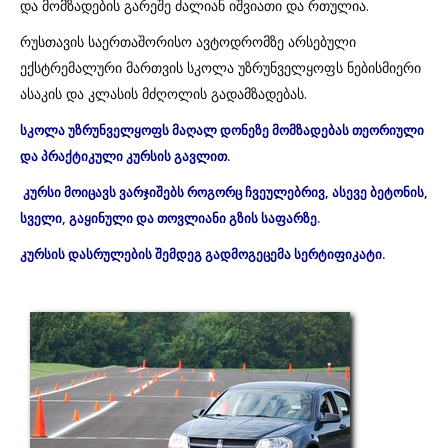
და მომზადების გარეშე ძალიან იშვიათი და რთულია.
რუსთავის საერთაშორისო ავტოდრომზე არსებული
ექსტრემალური მართვის სკოლა უზრუნველყოფს ნებისმიერი
ასაკის და კლასის მძღოლის გადამზადებას.
სკოლა უზრუნველყოფს მაღალ დონეზე მომზადებას თეორიული
და პრაქტიკული კურსის გავლით.
კურსი მოიცავს ვარჯიშებს როგორც ჩვეულებრივ, ასევე ბეტონის,
სველი, გაყინული და თოვლიანი გზის საფარზე.
კურსის დასრულების შემდეგ გადმოგეცემა სერტიფიკატი.