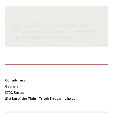
About our forum
Mauris imperdiet, urna mi, gravida sod ales. [tooltip
hint="Donec nisl ac turpis"]Vivamus hendrerit[/tooltip]
nulla erat ornare tortor in vestibulum id.
Our address:
Georgia
3700, Rustavi
21st km of the Tbilisi-Tsiteli Bridge highway