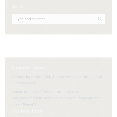
Search
Support forum
Quisque lorem tortor fringilla sed vesti bulum id, eleifend
justo vel biben
[button title="Go to forum" icon="icon-chat"
icon_position="left" link="http://forum.muffingroup.com/"
color="theme"]
Contact form