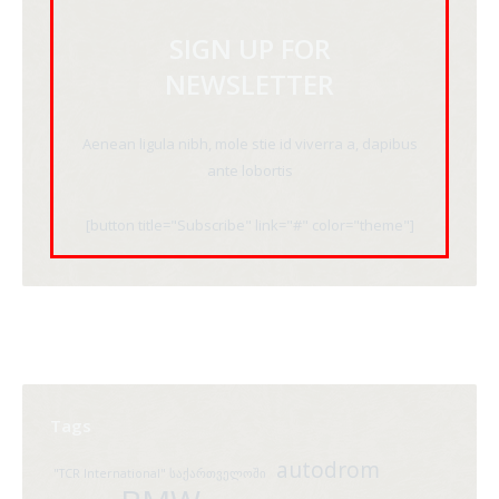
SIGN UP FOR
NEWSLETTER
Aenean ligula nibh, mole stie id viverra a, dapibus
ante lobortis
[button title="Subscribe" link="#" color="theme"]
Tags
autodrom
"TCR International" საქართველოში