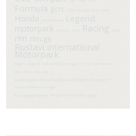
Cup
drag
Drift
Formula
gcrc
GDS; Georgian Drift Series
Legend
Honda
international
Racing
motorpark
Porsche
race
Rally
rim
rim.ge
Rustavi international
Motorpark
stage V
stage VI
TCR Grand Opening 2017
TCR International
time attack
Touring
საქართველოს შინაგან საქმეთა სამინისტრო / Ministry of
Internal Affairs of Georgia
შაკო ციხელაშვილი
წრიული რბოლის მე-4 ეტაპი