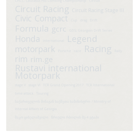
CHCC; Caucasus Hill Climbing Championship
Circuit
Circuit Racing
Circuit Racing Stage III
Civic
Compact
Cup
drag
Drift
Formula
gcrc
GDS; Georgian Drift Series
Legend
Honda
international
Racing
motorpark
Porsche
race
Rally
rim
rim.ge
Rustavi international
Motorpark
stage V
stage VI
TCR Grand Opening 2017
TCR International
time attack
Touring
საქართველოს შინაგან საქმეთა სამინისტრო / Ministry of
Internal Affairs of Georgia
შაკო ციხელაშვილი
წრიული რბოლის მე-4 ეტაპი