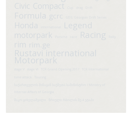
Civic
Compact
Cup
drag
Drift
Formula
gcrc
GDS; Georgian Drift Series
Legend
Honda
international
Racing
motorpark
Porsche
race
Rally
rim
rim.ge
Rustavi international
Motorpark
stage V
stage VI
TCR Grand Opening 2017
TCR International
time attack
Touring
საქართველოს შინაგან საქმეთა სამინისტრო / Ministry of
Internal Affairs of Georgia
შაკო ციხელაშვილი
წრიული რბოლის მე-4 ეტაპი