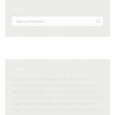
Search
FIND US
[icon_bar icon="icon-facebook" link="#" target=""
size="small" social="facebook"][icon_bar icon="icon-
gplus" link="#" target="" size="small" social="google"]
[icon_bar icon="icon-twitter" link="#" target="" size="small"
social="twitter"][icon_bar icon="icon-vimeo" link="#"
target="" size="small" social="vimeo"][icon_bar icon="icon-