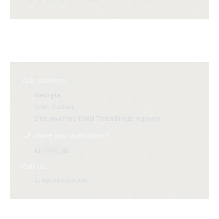
Our address:
Georgia
3700, Rustavi
21st km of the Tbilisi-Tsiteli Bridge highway
Have any questions?
in
**@ri*.
ge
Call us:
++995 557 522 220