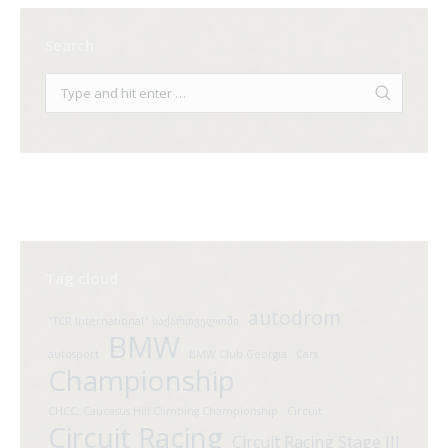
Search
Tag cloud
autodrom
"TCR International" საქართველოში
BMW
autosport
BMW Club Georgia
Cars
Championship
CHCC; Caucasus Hill Climbing Championship
Circuit
Circuit Racing
Circuit Racing Stage III