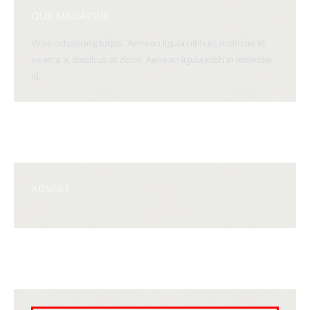
OUR MAGAZINE
Vitae adipiscing turpis. Aenean ligula nibh in, molestie id
viverra a, dapibus at dolor. Aenean ligula nibh in molestie
id.
ADVERT