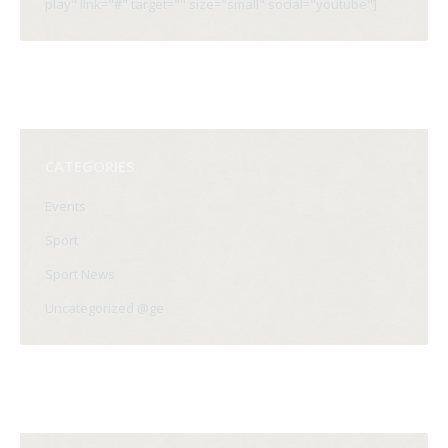
play" link="#" target="" size="small" social="youtube"]
CATEGORIES
Events
Sport
Sport News
Uncategorized @ge