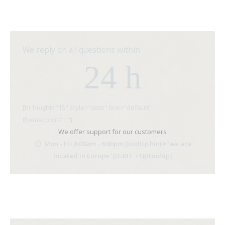
We reply on all questions within
24 h
[hr height="15" style="dots" line="default"
themecolor="1"]
We offer support for our customers
Mon - Fri 8:00am - 6:00pm [tooltip hint="we are
located in Europe"](GMT +1)[/tooltip]