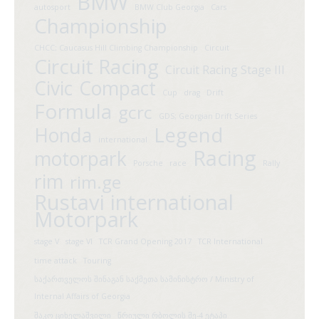
BMW
autosport
BMW Club Georgia
Cars
Championship
CHCC; Caucasus Hill Climbing Championship
Circuit
Circuit Racing
Circuit Racing Stage III
Civic
Compact
Cup
drag
Drift
Formula
gcrc
GDS; Georgian Drift Series
Legend
Honda
international
Racing
motorpark
Porsche
race
Rally
rim
rim.ge
Rustavi international
Motorpark
stage V
stage VI
TCR Grand Opening 2017
TCR International
time attack
Touring
საქართველოს შინაგან საქმეთა სამინისტრო / Ministry of
Internal Affairs of Georgia
შაკო ციხელაშვილი
წრიული რბოლის მე-4 ეტაპი