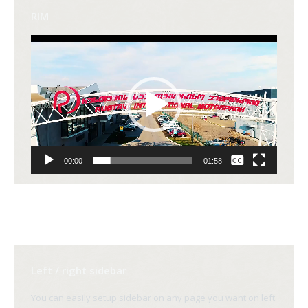
RIM
Video
Player
None
00:00
01:58
English
Left / right sidebar
You can easily setup sidebar on any page you want on left