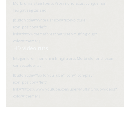
Morbi urna vitae libero. Proin nunc lacus, congue non,
feugiat sagittis sed
[button title="Write us" icon="icon-picture"
icon_position="left"
link="http://themeforest.net/user/muffingroup"
color="theme"]
HD video tuts
Integer lorem non enim fringilla orci. Morbi eleifend ipsum
consectetuer at
[button title="Go to YouTube" icon="icon-play"
icon_position="left"
link="https://www.youtube.com/user/MuffinGroup/videos"
color="theme"]