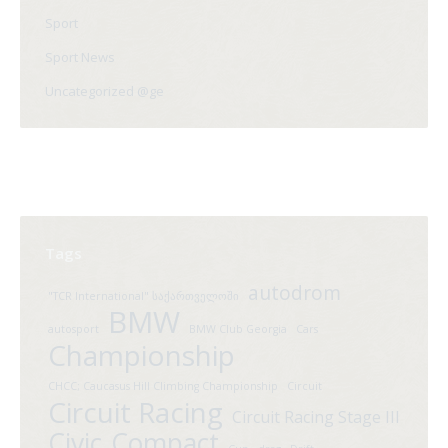
Sport
Sport News
Uncategorized @ge
Tags
autodrom
"TCR International" საქართველოში
BMW
autosport
BMW Club Georgia
Cars
Championship
CHCC; Caucasus Hill Climbing Championship
Circuit
Circuit Racing
Circuit Racing Stage III
Civic
Compact