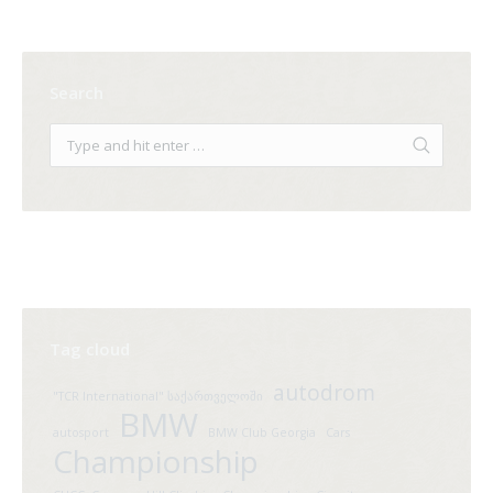
Search
Tag cloud
autodrom
"TCR International" საქართველოში
BMW
autosport
BMW Club Georgia
Cars
Championship