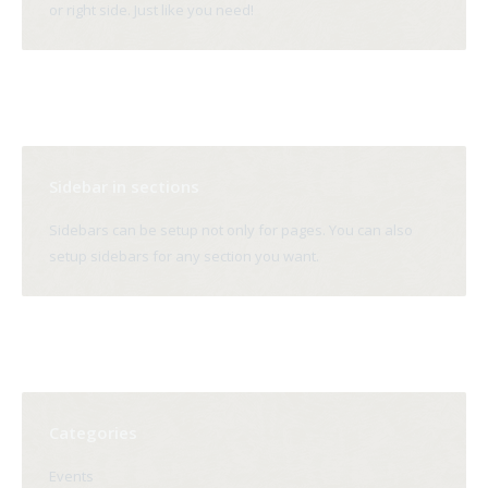
or right side. Just like you need!
Sidebar in sections
Sidebars can be setup not only for pages. You can also
setup sidebars for any section you want.
Categories
Events