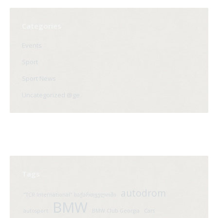
Categories
Events
Sport
Sport News
Uncategorized @ge
Tags
autodrom
"TCR International" საქართველოში
BMW
autosport
BMW Club Georgia
Cars