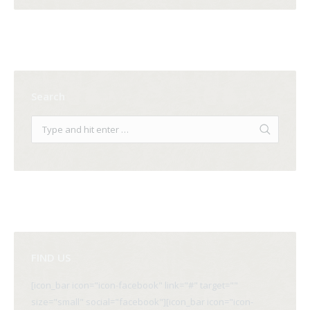
Search
FIND US
[icon_bar icon="icon-facebook" link="#" target=""
size="small" social="facebook"][icon_bar icon="icon-