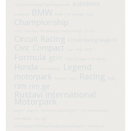
autodrom
"TCR International" საქართველოში
BMW
autosport
BMW Club Georgia
Cars
Championship
CHCC; Caucasus Hill Climbing Championship
Circuit
Circuit Racing
Circuit Racing Stage III
Civic
Compact
Cup
drag
Drift
Formula
gcrc
GDS; Georgian Drift Series
Legend
Honda
international
Racing
motorpark
Porsche
race
Rally
rim
rim.ge
Rustavi international
Motorpark
stage V
stage VI
TCR Grand Opening 2017
TCR International
time attack
Touring
საქართველოს შინაგან საქმეთა სამინისტრო / Ministry of