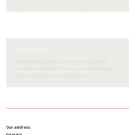
About our forum
Mauris imperdiet, urna mi, gravida sod ales. [tooltip
hint="Donec nisl ac turpis"]Vivamus hendrerit[/tooltip]
nulla erat ornare tortor in vestibulum id.
Our address:
Georgia