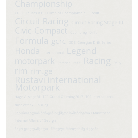
Championship
CHCC; Caucasus Hill Climbing Championship
Circuit
Circuit Racing
Circuit Racing Stage III
Civic
Compact
Cup
drag
Drift
Formula
gcrc
GDS; Georgian Drift Series
Legend
Honda
international
Racing
motorpark
Porsche
race
Rally
rim
rim.ge
Rustavi international
Motorpark
stage V
stage VI
TCR Grand Opening 2017
TCR International
time attack
Touring
საქართველოს შინაგან საქმეთა სამინისტრო / Ministry of
Internal Affairs of Georgia
შაკო ციხელაშვილი
წრიული რბოლის მე-4 ეტაპი