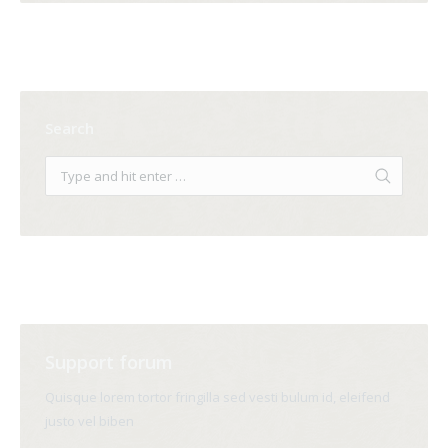
Search
Support forum
Quisque lorem tortor fringilla sed vesti bulum id, eleifend
justo vel biben