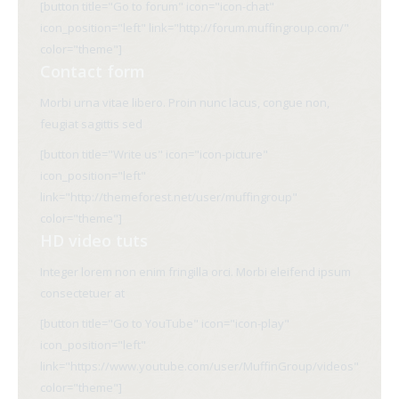
[button title="Go to forum" icon="icon-chat"
icon_position="left" link="http://forum.muffingroup.com/"
color="theme"]
Contact form
Morbi urna vitae libero. Proin nunc lacus, congue non,
feugiat sagittis sed
[button title="Write us" icon="icon-picture"
icon_position="left"
link="http://themeforest.net/user/muffingroup"
color="theme"]
HD video tuts
Integer lorem non enim fringilla orci. Morbi eleifend ipsum
consectetuer at
[button title="Go to YouTube" icon="icon-play"
icon_position="left"
link="https://www.youtube.com/user/MuffinGroup/videos"
color="theme"]