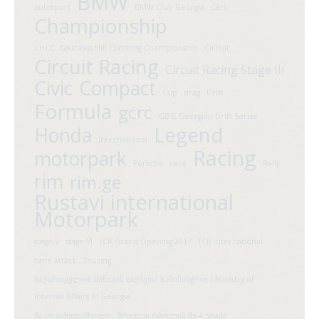
BMW
autosport
BMW Club Georgia
Cars
Championship
CHCC; Caucasus Hill Climbing Championship
Circuit
Circuit Racing
Circuit Racing Stage III
Civic
Compact
Cup
drag
Drift
Formula
gcrc
GDS; Georgian Drift Series
Legend
Honda
international
Racing
motorpark
Porsche
race
Rally
rim
rim.ge
Rustavi international
Motorpark
stage V
stage VI
TCR Grand Opening 2017
TCR International
time attack
Touring
საქართველოს შინაგან საქმეთა სამინისტრო / Ministry of
Internal Affairs of Georgia
შაკო ციხელაშვილი
წრიული რბოლის მე-4 ეტაპი