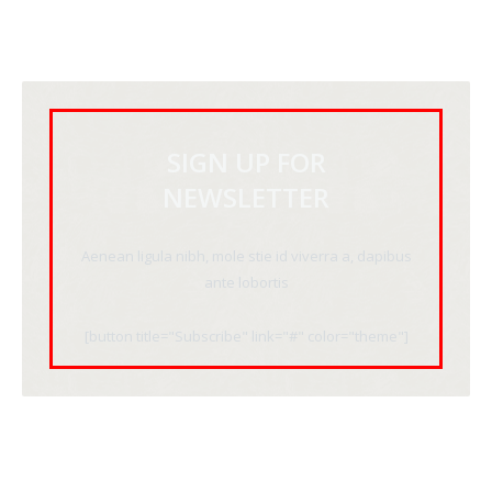
SIGN UP FOR
NEWSLETTER
Aenean ligula nibh, mole stie id viverra a, dapibus
ante lobortis
[button title="Subscribe" link="#" color="theme"]