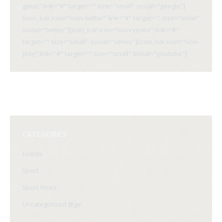
gplus" link="#" target="" size="small" social="google"]
[icon_bar icon="icon-twitter" link="#" target="" size="small"
social="twitter"][icon_bar icon="icon-vimeo" link="#"
target="" size="small" social="vimeo"][icon_bar icon="icon-
play" link="#" target="" size="small" social="youtube"]
CATEGORIES
Events
Sport
Sport News
Uncategorized @ge