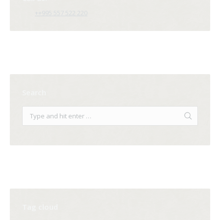
++995 557 522 220
Search
Tag cloud