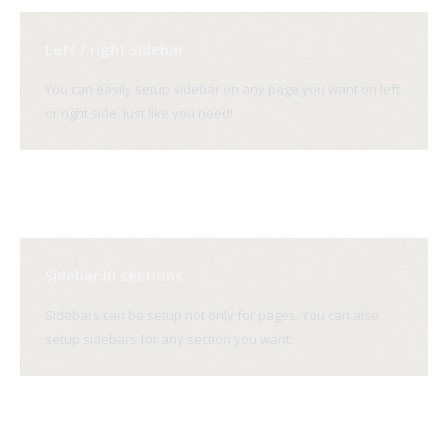
Left / right sidebar
You can easily setup sidebar on any page you want on left
or right side. Just like you need!
Sidebar in sections
Sidebars can be setup not only for pages. You can also
setup sidebars for any section you want.