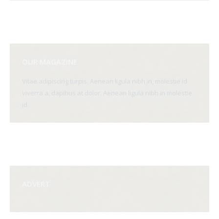
OUR MAGAZINE
Vitae adipiscing turpis. Aenean ligula nibh in, molestie id
viverra a, dapibus at dolor. Aenean ligula nibh in molestie
id.
ADVERT