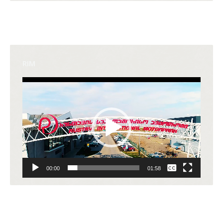
RIM
Video
Player
None
00:00
01:58
English