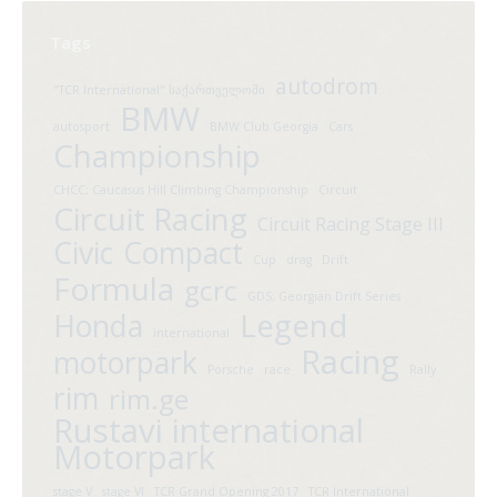
Tags
autodrom
"TCR International" საქართველოში
BMW
autosport
BMW Club Georgia
Cars
Championship
CHCC; Caucasus Hill Climbing Championship
Circuit
Circuit Racing
Circuit Racing Stage III
Civic
Compact
Cup
drag
Drift
Formula
gcrc
GDS; Georgian Drift Series
Legend
Honda
international
Racing
motorpark
Porsche
race
Rally
rim
rim.ge
Rustavi international
Motorpark
stage V
stage VI
TCR Grand Opening 2017
TCR International