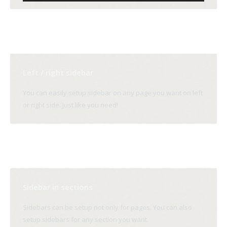
Left / right sidebar
You can easily setup sidebar on any page you want on left
or right side. Just like you need!
Sidebar in sections
Sidebars can be setup not only for pages. You can also
setup sidebars for any section you want.