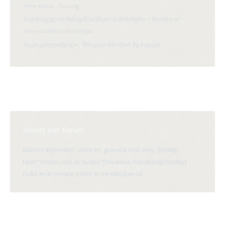
time attack
Touring
საქართველოს შინაგან საქმეთა სამინისტრო / Ministry of
Internal Affairs of Georgia
შაკო ციხელაშვილი
წრიული რბოლის მე-4 ეტაპი
About our forum
Mauris imperdiet, urna mi, gravida sod ales. [tooltip
hint="Donec nisl ac turpis"]Vivamus hendrerit[/tooltip]
nulla erat ornare tortor in vestibulum id.