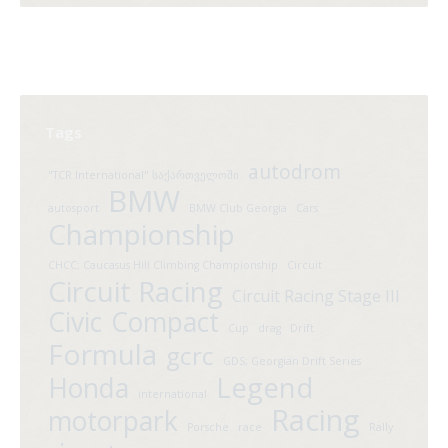
Tags
autodrom
"TCR International" საქართველოში
BMW
autosport
BMW Club Georgia
Cars
Championship
CHCC; Caucasus Hill Climbing Championship
Circuit
Circuit Racing
Circuit Racing Stage III
Civic
Compact
Cup
drag
Drift
Formula
gcrc
GDS; Georgian Drift Series
Legend
Honda
international
Racing
motorpark
Porsche
race
Rally