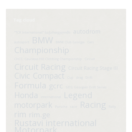
Tag cloud
autodrom
"TCR International" საქართველოში
BMW
autosport
BMW Club Georgia
Cars
Championship
CHCC; Caucasus Hill Climbing Championship
Circuit
Circuit Racing
Circuit Racing Stage III
Civic
Compact
Cup
drag
Drift
Formula
gcrc
GDS; Georgian Drift Series
Legend
Honda
international
Racing
motorpark
Porsche
race
Rally
rim
rim.ge
Rustavi international
Motorpark