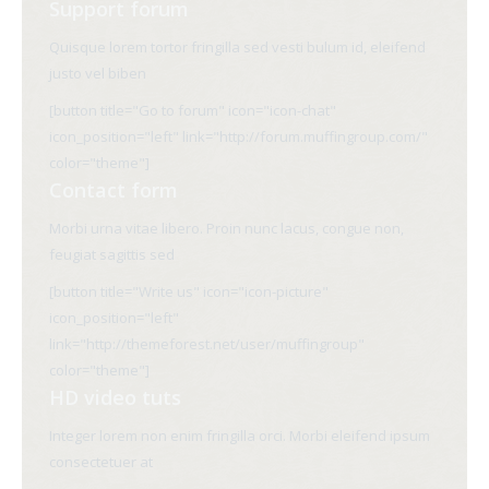
Support forum
Quisque lorem tortor fringilla sed vesti bulum id, eleifend
justo vel biben
[button title="Go to forum" icon="icon-chat"
icon_position="left" link="http://forum.muffingroup.com/"
color="theme"]
Contact form
Morbi urna vitae libero. Proin nunc lacus, congue non,
feugiat sagittis sed
[button title="Write us" icon="icon-picture"
icon_position="left"
link="http://themeforest.net/user/muffingroup"
color="theme"]
HD video tuts
Integer lorem non enim fringilla orci. Morbi eleifend ipsum
consectetuer at