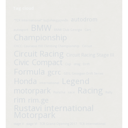
Tag cloud
autodrom
"TCR International" საქართველოში
BMW
autosport
BMW Club Georgia
Cars
Championship
CHCC; Caucasus Hill Climbing Championship
Circuit
Circuit Racing
Circuit Racing Stage III
Civic
Compact
Cup
drag
Drift
Formula
gcrc
GDS; Georgian Drift Series
Legend
Honda
international
Racing
motorpark
Porsche
race
Rally
rim
rim.ge
Rustavi international
Motorpark
stage V
stage VI
TCR Grand Opening 2017
TCR International