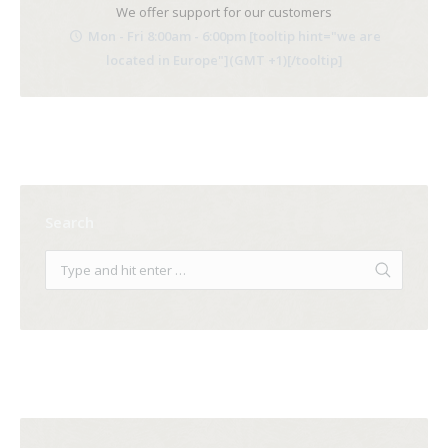
We offer support for our customers
Mon - Fri 8:00am - 6:00pm [tooltip hint="we are
located in Europe"](GMT +1)[/tooltip]
Search