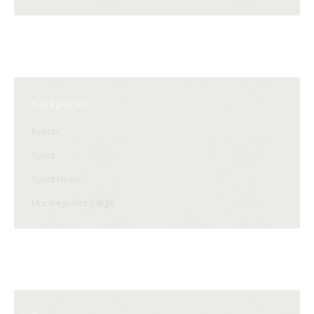
Categories
Events
Sport
Sport News
Uncategorized @ge