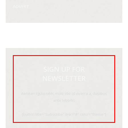
ADVERT
SIGN UP FOR
NEWSLETTER
Aenean ligula nibh, mole stie id viverra a, dapibus
ante lobortis
[button title="Subscribe" link="#" color="theme"]