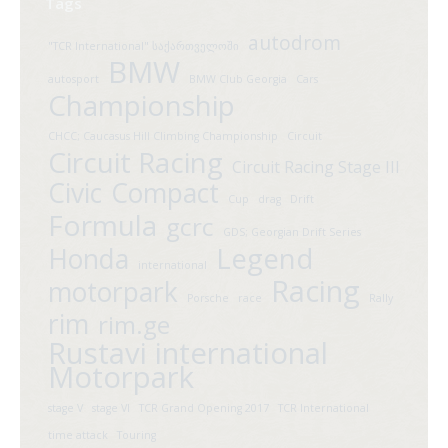
Tags
autodrom
"TCR International" საქართველოში
BMW
autosport
BMW Club Georgia
Cars
Championship
CHCC; Caucasus Hill Climbing Championship
Circuit
Circuit Racing
Circuit Racing Stage III
Civic
Compact
Cup
drag
Drift
Formula
gcrc
GDS; Georgian Drift Series
Legend
Honda
international
Racing
motorpark
Porsche
race
Rally
rim
rim.ge
Rustavi international
Motorpark
stage V
stage VI
TCR Grand Opening 2017
TCR International
time attack
Touring