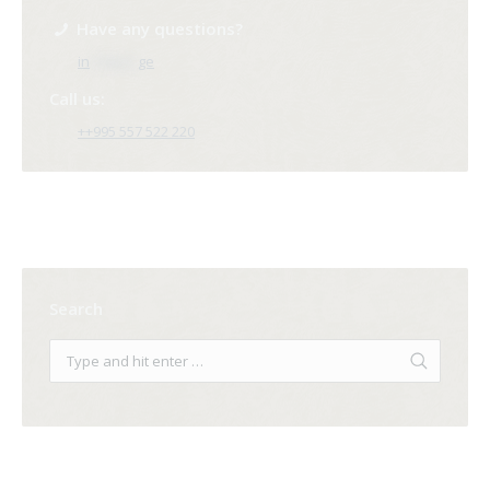
Have any questions?
in
**@ri*.
ge
Call us:
++995 557 522 220
Search