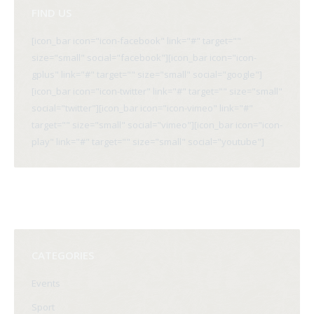
FIND US
[icon_bar icon="icon-facebook" link="#" target=""
size="small" social="facebook"][icon_bar icon="icon-
gplus" link="#" target="" size="small" social="google"]
[icon_bar icon="icon-twitter" link="#" target="" size="small"
social="twitter"][icon_bar icon="icon-vimeo" link="#"
target="" size="small" social="vimeo"][icon_bar icon="icon-
play" link="#" target="" size="small" social="youtube"]
CATEGORIES
Events
Sport