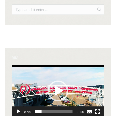
RIM
Video
Player
None
00:00
01:58
English