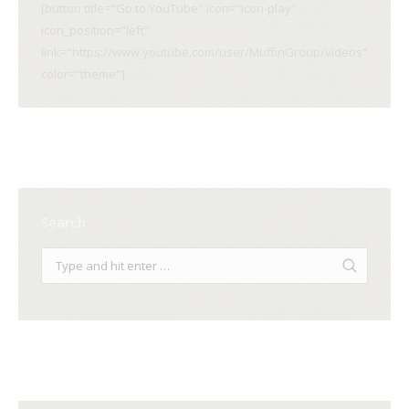
[button title="Go to YouTube" icon="icon-play"
icon_position="left"
link="https://www.youtube.com/user/MuffinGroup/videos"
color="theme"]
Search