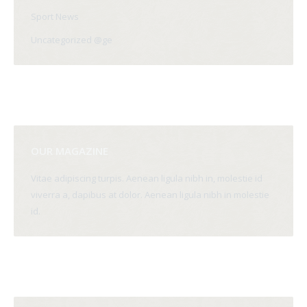
Sport News
Uncategorized @ge
OUR MAGAZINE
Vitae adipiscing turpis. Aenean ligula nibh in, molestie id
viverra a, dapibus at dolor. Aenean ligula nibh in molestie
id.