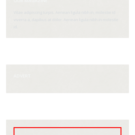
OUR MAGAZINE
Vitae adipiscing turpis. Aenean ligula nibh in, molestie id
viverra a, dapibus at dolor. Aenean ligula nibh in molestie
id.
ADVERT