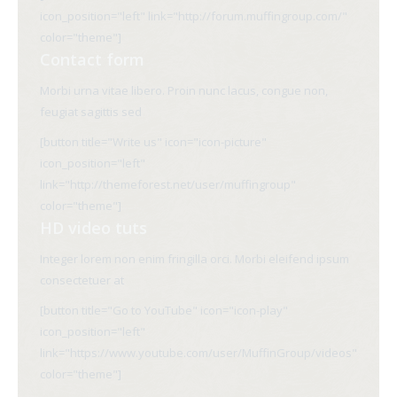
icon_position="left" link="http://forum.muffingroup.com/"
color="theme"]
Contact form
Morbi urna vitae libero. Proin nunc lacus, congue non,
feugiat sagittis sed
[button title="Write us" icon="icon-picture"
icon_position="left"
link="http://themeforest.net/user/muffingroup"
color="theme"]
HD video tuts
Integer lorem non enim fringilla orci. Morbi eleifend ipsum
consectetuer at
[button title="Go to YouTube" icon="icon-play"
icon_position="left"
link="https://www.youtube.com/user/MuffinGroup/videos"
color="theme"]