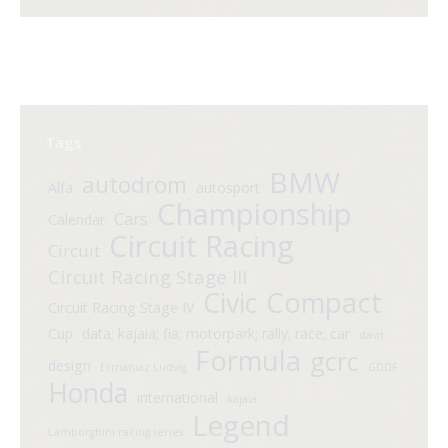
Tags
BMW
autodrom
Alfa
autosport
Championship
Cars
Calendar
Circuit Racing
Circuit
Circuit Racing Stage III
Compact
Civic
Circuit Racing Stage IV
Cup
data; kajaia; fia; motorpark; rally; race; car
davit
Formula
gcrc
design
Ermaniaz Ludvig
GDDF
Honda
international
kajaia
Legend
Lamborghini racing series