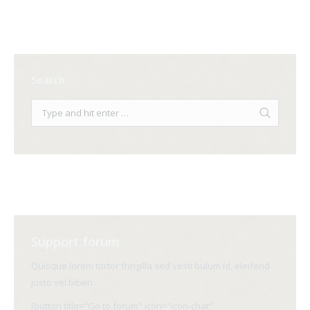
Search
Support forum
Quisque lorem tortor fringilla sed vesti bulum id, eleifend
justo vel biben
[button title="Go to forum" icon="icon-chat"