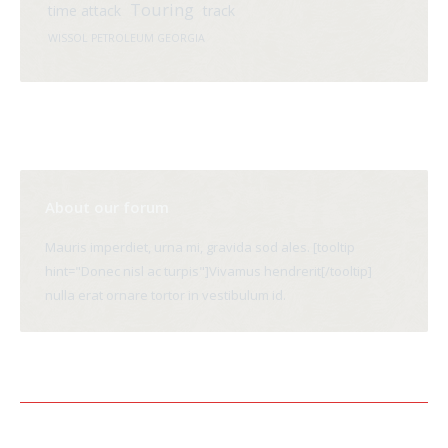
Touring
time attack
track
WISSOL PETROLEUM GEORGIA
About our forum
Mauris imperdiet, urna mi, gravida sod ales. [tooltip
hint="Donec nisl ac turpis"]Vivamus hendrerit[/tooltip]
nulla erat ornare tortor in vestibulum id.