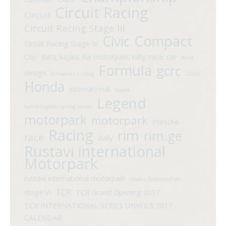
Circuit Racing
Circuit
Circuit Racing Stage III
Compact
Civic
Circuit Racing Stage IV
Cup
data; kajaia; fia; motorpark; rally; race; car
davit
Formula
gcrc
design
Ermaniaz Ludvig
GDDF
Honda
international
kajaia
Legend
Lamborghini racing series
motorpark
motorpark
Porsche
Racing
rim
rim.ge
race
Rally
Rustavi international
Motorpark
rustavi international motorpark
Shako Tsikhelashvili
TCR
stage VI
TCR Grand Opening 2017
TCR INTERNATIONAL SERIES UNVEILS 2017
CALENDAR