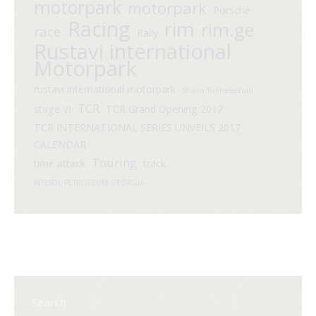
motorpark
motorpark
Porsche
Racing
rim
rim.ge
race
Rally
Rustavi international
Motorpark
rustavi international motorpark
Shako Tsikhelashvili
TCR
stage VI
TCR Grand Opening 2017
TCR INTERNATIONAL SERIES UNVEILS 2017
CALENDAR
Touring
time attack
track
WISSOL PETROLEUM GEORGIA
Search