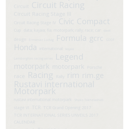
Circuit Racing
Circuit
Circuit Racing Stage III
Compact
Civic
Circuit Racing Stage IV
Cup
data; kajaia; fia; motorpark; rally; race; car
davit
Formula
gcrc
design
Ermaniaz Ludvig
GDDF
Honda
international
kajaia
Legend
Lamborghini racing series
motorpark
motorpark
Porsche
Racing
rim
rim.ge
race
Rally
Rustavi international
Motorpark
rustavi international motorpark
Shako Tsikhelashvili
TCR
stage VI
TCR Grand Opening 2017
TCR INTERNATIONAL SERIES UNVEILS 2017
CALENDAR