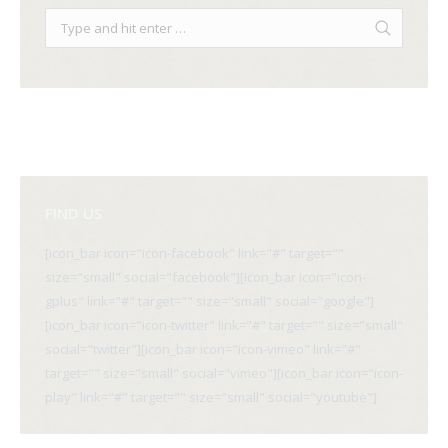
FIND US
[icon_bar icon="icon-facebook" link="#" target=""
size="small" social="facebook"][icon_bar icon="icon-
gplus" link="#" target="" size="small" social="google"]
[icon_bar icon="icon-twitter" link="#" target="" size="small"
social="twitter"][icon_bar icon="icon-vimeo" link="#"
target="" size="small" social="vimeo"][icon_bar icon="icon-
play" link="#" target="" size="small" social="youtube"]