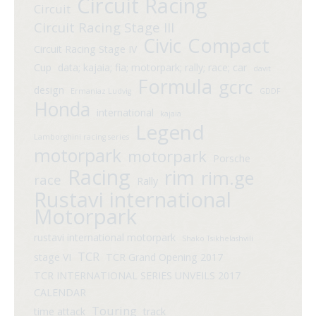
Circuit Racing
Circuit
Circuit Racing Stage III
Compact
Civic
Circuit Racing Stage IV
Cup
data; kajaia; fia; motorpark; rally; race; car
davit
Formula
gcrc
design
Ermaniaz Ludvig
GDDF
Honda
international
kajaia
Legend
Lamborghini racing series
motorpark
motorpark
Porsche
Racing
rim
rim.ge
race
Rally
Rustavi international
Motorpark
rustavi international motorpark
Shako Tsikhelashvili
TCR
stage VI
TCR Grand Opening 2017
TCR INTERNATIONAL SERIES UNVEILS 2017
CALENDAR
Touring
time attack
track