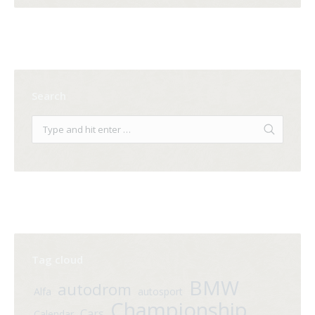
Search
Tag cloud
BMW
autodrom
Alfa
autosport
Championship
Cars
Calendar