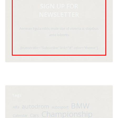
SIGN UP FOR
NEWSLETTER
Aenean ligula nibh, mole stie id viverra a, dapibus
ante lobortis
[button title="Subscribe" link="#" color="theme"]
Tags
BMW
autodrom
Alfa
autosport
Championship
Cars
Calendar