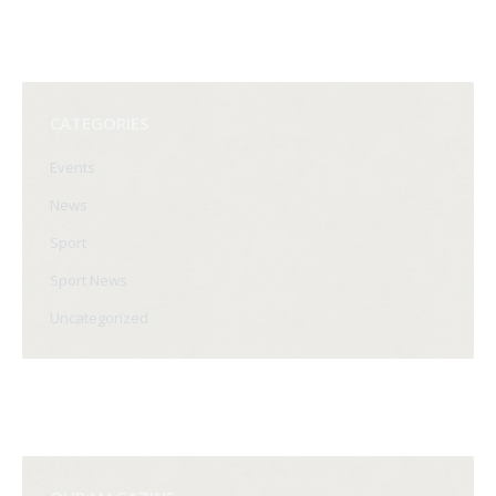
CATEGORIES
Events
News
Sport
Sport News
Uncategorized