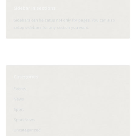
Sidebar in sections
Sidebars can be setup not only for pages. You can also
setup sidebars for any section you want.
Categories
Events
News
Sport
Sport News
Uncategorized