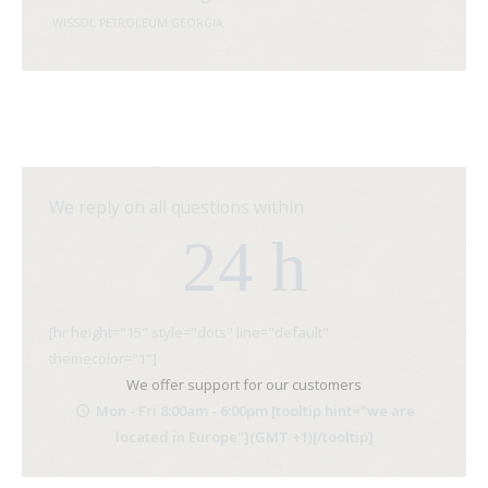
WISSOL PETROLEUM GEORGIA
We reply on all questions within
24 h
[hr height="15" style="dots" line="default"
themecolor="1"]
We offer support for our customers
Mon - Fri 8:00am - 6:00pm [tooltip hint="we are
located in Europe"](GMT +1)[/tooltip]