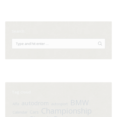
Search
Tag cloud
BMW
autodrom
Alfa
autosport
Championship
Cars
Calendar