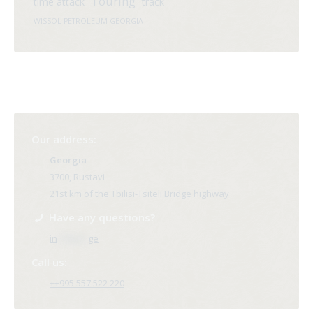
Touring
time attack
track
WISSOL PETROLEUM GEORGIA
Our address:
Georgia
3700, Rustavi
21st km of the Tbilisi-Tsiteli Bridge highway
Have any questions?
in
**@ri*.
ge
Call us:
++995 557 522 220