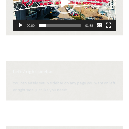
None
00:00
01:58
English
Left / right sidebar
You can easily setup sidebar on any page you want on left
or right side. Just like you need!